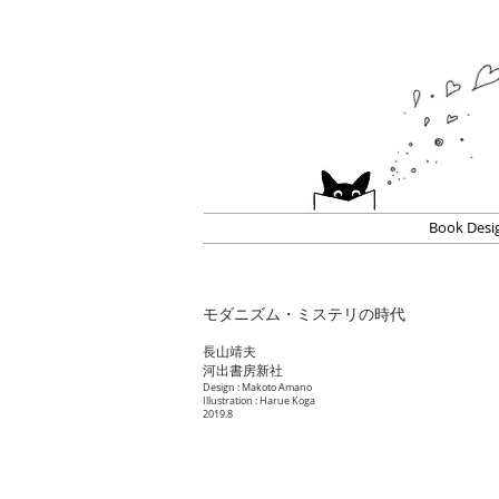
Book Desi
モダニズム・ミステリの時代
長山靖夫
河出書房新社
Design : Makoto Amano
Illustration : Harue Koga
2019.8